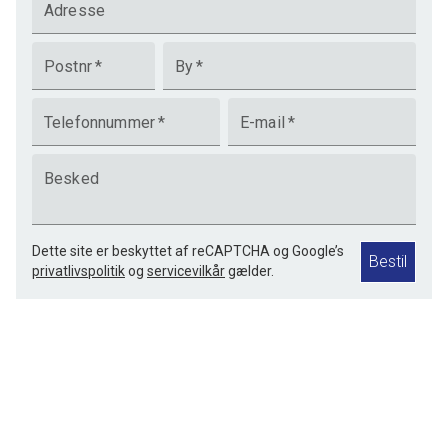
Adresse
Købesum 5.995.000
Postnr
*
By
*
Refusion 1 mds leje 3 md dep 86.985
Telefonnummer
*
E-mail
*
Nettoinvestering ex omk 5.908.000
Besked
Startafkast 5,14% + forventede værdistigninger
Dette site er beskyttet af reCAPTCHA og Google’s
Bestil
privatlivspolitik
og
servicevilkår
gælder.
Overtagelse snarest eller efter aftale.
Besigtigelse : Efter forudgående aftale med E Dam Jensen
på telefon *75 136300.