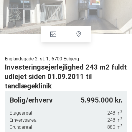
Englandsgade 2, st. 1., 6700 Esbjerg
Investeringsejerlejlighed 243 m2 fuldt
udlejet siden 01.09.2011 til
tandlægeklinik
Fuldt udlejet erhvervs-ejerlejlighed 248 m2 i stueetagen i
Bolig/erhverv
5.995.000 kr.
den markante erhvervs- og boligejendom hj Englandsgade
2/Havnegade 17, der er opført i 2011 og som fremstår
2
Etageareal
248
m
absolut velholdt, hvidpudset m/built up tag m/hældning,
2
Erhvervsareal
248
m
thermovinduer, fjernvarme, flotte store altaner, elevator og
2
Grundareal
880
m
egen p-kælder, hvor 2 bil-pladser + 1 motorcykelplads