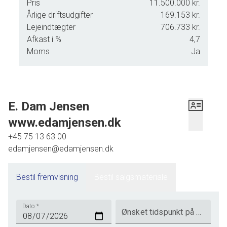
Pris
11.500.000 kr.
Årlige driftsudgifter
169.153 kr.
Lejeindtægter
706.733 kr.
Afkast i %
4,7
Moms
Ja
E. Dam Jensen
www.edamjensen.dk
+45 75 13 63 00
edamjensen@edamjensen.dk
Bestil fremvisning
Bestil salgsmateriale
Dato
*
Ønsket tidspunkt på dagen