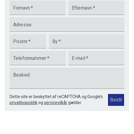
Fornavn
*
Efternavn
*
Adresse
Postnr
*
By
*
Telefonnummer
*
E-mail
*
Besked
Dette site er beskyttet af reCAPTCHA og Google’s
Bestil
privatlivspolitik
og
servicevilkår
gælder.