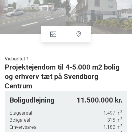
Viebæltet 1
Projektejendom til 4-5.000 m2 bolig
og erhverv tæt på Svendborg
Centrum
Den fra filmen Solkongen kendte ejendom Viebæltet 1, tæt på Svendborg
Boligudlejning
11.500.000 kr.
Centrum ud til stærkt trafikeret indfaldsvej, hvor vi bl a også finder
McDonalds, kan nu købes og udvikles til bolig- og erhvervsbyggeri. Har i
2
Etageareal
1.497
m
mange år været anvendt til salg af hårde hvidevarer inden for Skousen-
2
Boligareal
315
m
kæden.
2
Erhvervsareal
1.182
m